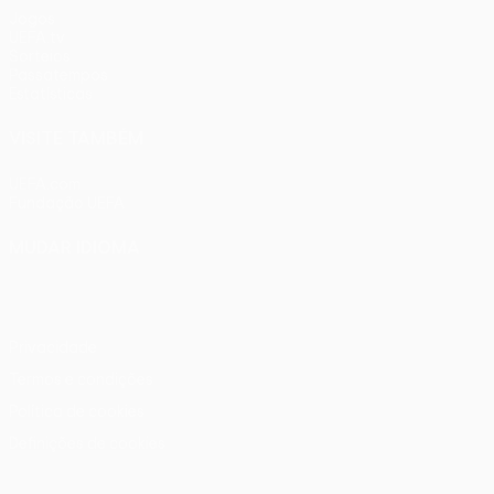
Jogos
UEFA.tv
Sorteios
Passatempos
Estatísticas
VISITE TAMBÉM
UEFA.com
Fundação UEFA
MUDAR IDIOMA
Português
English
Français
Deutsch
Русский
Español
Ital
Privacidade
Termos e condições
Política de cookies
Definições de cookies