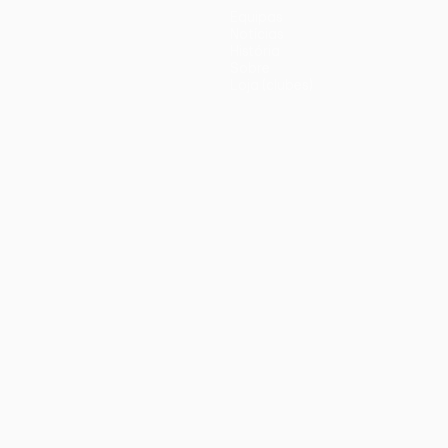
Equipas
Notícias
História
Sobre
Loja (clubes)
iano
Português