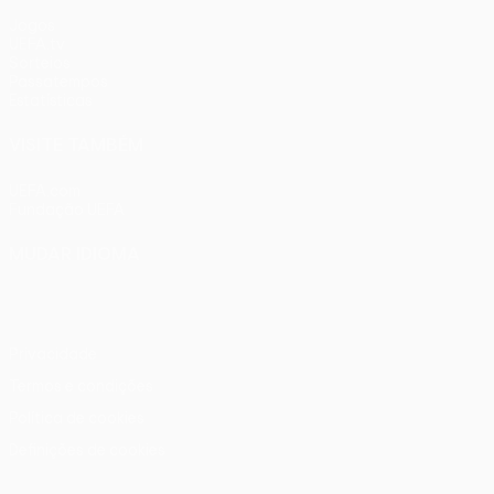
Jogos
UEFA.tv
Sorteios
Passatempos
Estatísticas
VISITE TAMBÉM
UEFA.com
Fundação UEFA
MUDAR IDIOMA
Português
English
Français
Deutsch
Русский
Español
Ital
Privacidade
Termos e condições
Política de cookies
Definições de cookies