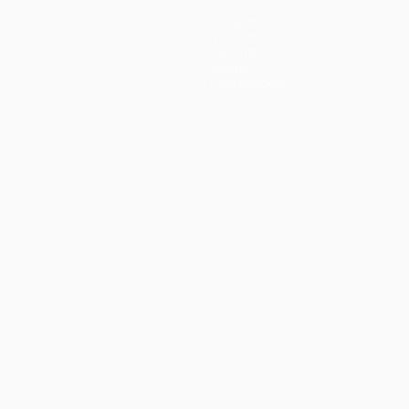
Equipas
Notícias
História
Sobre
Loja (clubes)
iano
Português