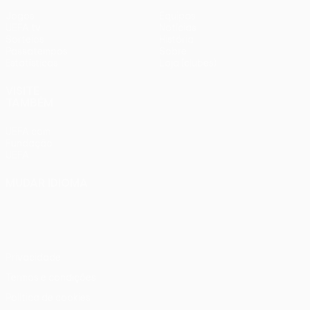
Jogos
Equipas
UEFA.tv
Notícias
Sorteios
História
Passatempos
Sobre
Estatísticas
Loja (clubes)
VISITE
TAMBÉM
UEFA.com
Fundação
UEFA
MUDAR IDIOMA
Português
English
Français
Deutsch
Русский
Español
Italiano
Português
Privacidade
Termos e condições
Política de cookies