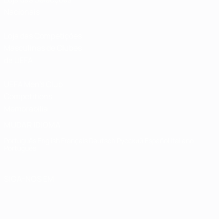
Nacionais
Loja das Competições
Masculinas de Clubes
da UEFA
UEFA Men's Club
Competitions
Memorabilia
MUDAR IDIOMA
Português
English
Français
Deutsch
Русский
Español
Italiano
Português
SIGA-NOS EM