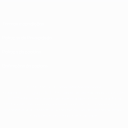
Termos e condições
Políticas de Privacidade
Política de cookies
Definições de cookies
© 1998-2026 UEFA. Todos os direitos reservados
A palavra UEFA, o logótipo da UEFA e todas as marcas relativas às competições
da UEFA estão protegidas por marcas registadas e/ou direitos de autor da
UEFA. As referidas marcas registadas não podem ser utilizadas para qualquer
fim comercial. A utilização do UEFA.com implica o seu acordo com os Termos e
Condições, e com a Política de Privacidade.