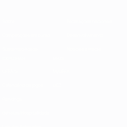
Sobre
Federações nacionais
Competições em curso
Desenvolvimento
Sustentabilidade
Notícias e media
EXPLORAR
MAIS
UEFA.tv
MyUEFA
Calendário de jogos
UC3
Rankings
Bilhetes/Hospitalidade
Loja das Selecções