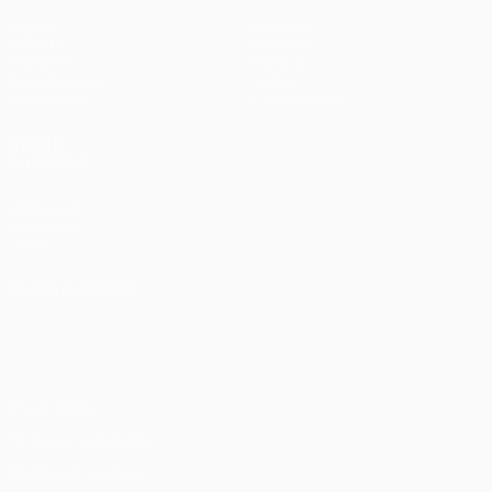
Jogos
Equipas
UEFA.tv
Notícias
Sorteios
História
Passatempos
Sobre
Estatísticas
Loja (clubes)
VISITE
TAMBÉM
UEFA.com
Fundação
UEFA
MUDAR IDIOMA
Português
English
Français
Deutsch
Русский
Español
Italiano
Português
Privacidade
Termos e condições
Política de cookies