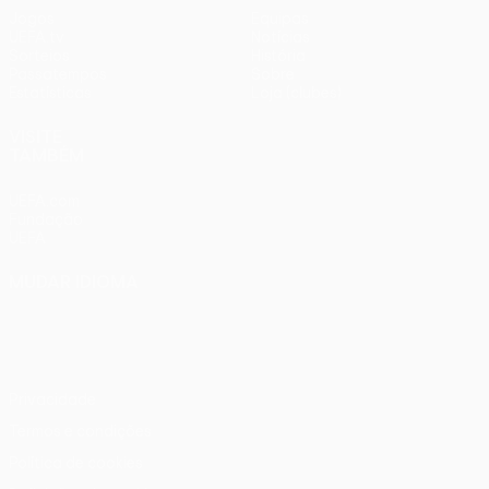
Jogos
Equipas
UEFA.tv
Notícias
Sorteios
História
Passatempos
Sobre
Estatísticas
Loja (clubes)
VISITE
TAMBÉM
UEFA.com
Fundação
UEFA
MUDAR IDIOMA
Português
English
Français
Deutsch
Русский
Español
Italiano
Português
Privacidade
Termos e condições
Política de cookies