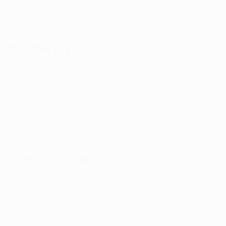
DATA DE NASCIMENTO
24/4/1995 (31)
Próximo jogo
Todos os jogos
UEFA Conference League
quinta 6 ago. 2026
· 3ª pré-
eliminatória
Estatísticas-chave
Ver todas as estatísticas
4
340
Jogos disputados
Minutos jogados
85 méd. por jogo
1
0
Golos
Cartões amarelos