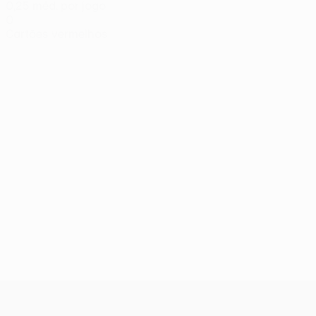
0,25 méd. por jogo
0
Cartões vermelhos
UEFA Conference League