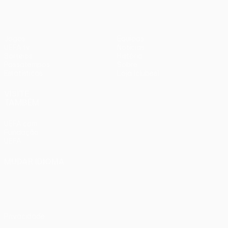
Jogos
Equipas
UEFA.tv
Notícias
Sorteios
História
Passatempos
Sobre
Estatísticas
Loja (clubes)
VISITE
TAMBÉM
UEFA.com
Fundação
UEFA
MUDAR IDIOMA
Português
English
Français
Deutsch
Русский
Español
Italiano
Português
Privacidade