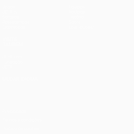
Jogos
Equipas
UEFA.tv
Notícias
Sorteios
História
Passatempos
Sobre
Estatísticas
Loja (clubes)
VISITE
TAMBÉM
UEFA.com
Fundação
UEFA
MUDAR IDIOMA
Português
English
Français
Deutsch
Русский
Español
Italiano
Português
Privacidade
Termos e condições
Política de cookies