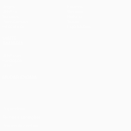
Jogos
Equipas
UEFA.tv
Notícias
Sorteios
História
Passatempos
Sobre
Estatísticas
Loja (clubes)
VISITE
TAMBÉM
UEFA.com
Fundação
UEFA
MUDAR IDIOMA
Português
English
Français
Deutsch
Русский
Español
Italiano
Português
Privacidade
Termos e condições
Política de cookies