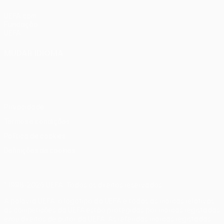
UEFA.com
Fundação
UEFA
MUDAR IDIOMA
Português
English
Français
Deutsch
Русский
Español
Italiano
Português
Privacidade
Termos e condições
Política de cookies
Definições de cookies
© 1998-2026 UEFA. Todos os direitos reservados
A palavra UEFA, o logótipo da UEFA e todas as marcas relativas
às competições da UEFA estão protegidas por marcas registadas
e/ou direitos de autor da UEFA. As referidas marcas registadas