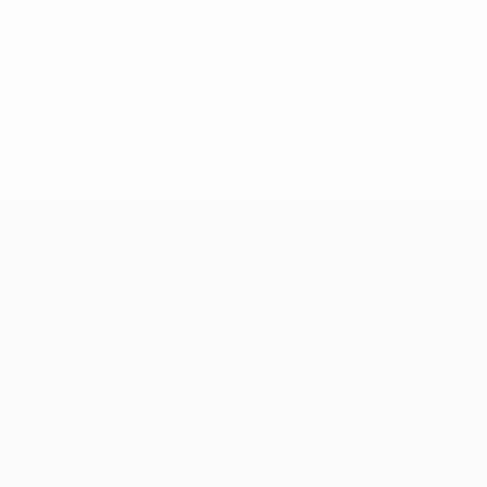
UEFA Conference League
Jogos
Equipas
UEFA.tv
Notícias
Sorteios
História
Passatempos
Sobre
Estatísticas
Loja (clubes)
VISITE
TAMBÉM