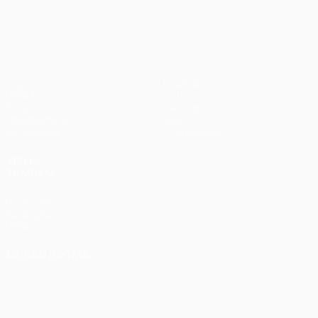
UEFA Conference League
Jogos
Equipas
UEFA.tv
Notícias
Sorteios
História
Passatempos
Sobre
Estatísticas
Loja (clubes)
VISITE
TAMBÉM
UEFA.com
Fundação
UEFA
MUDAR IDIOMA
Português
English
Français
Deutsch
Русский
Español
Italiano
Português