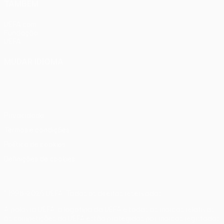
TAMBÉM
UEFA.com
Fundação
UEFA
MUDAR IDIOMA
Português
English
Français
Deutsch
Русский
Español
Italiano
Português
Privacidade
Termos e condições
Política de cookies
Definições de cookies
© 1998-2026 UEFA. Todos os direitos reservados
A palavra UEFA, o logótipo da UEFA e todas as marcas relativas
às competições da UEFA estão protegidas por marcas registadas