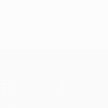
UEFA Conference League
Jogos
Equipas
UEFA.tv
Notícias
Sorteios
História
Passatempos
Sobre
Estatísticas
Loja (clubes)
VISITE