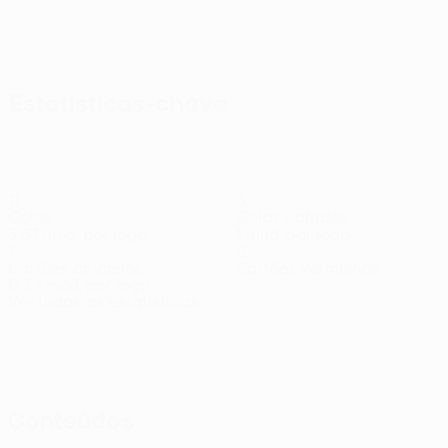
Estatísticas-chave
11
3
Golos
Golos sofridos
3,67 méd. por jogo
1 méd. por jogo
1
0
Cartões amarelos
Cartões vermelhos
0,34 méd. por jogo
Ver todas as estatísticas
Equipa
Arokodare
Baas
Berghuis
Blind
Brandt
Caio
Carrizo
Avançado
Defesa
Avançado
Defesa
Médio
Avançado
Henrique
Defesa
Conteúdos