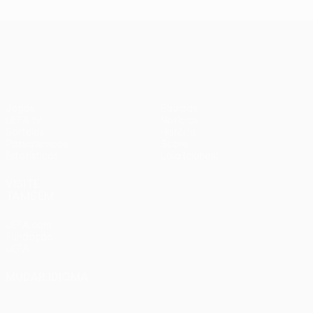
UEFA Conference League
Jogos
Equipas
UEFA.tv
Notícias
Sorteios
História
Passatempos
Sobre
Estatísticas
Loja (clubes)
VISITE
TAMBÉM
UEFA.com
Fundação
UEFA
MUDAR IDIOMA
Português
English
Français
Deutsch
Русский
Español
Italiano
Português