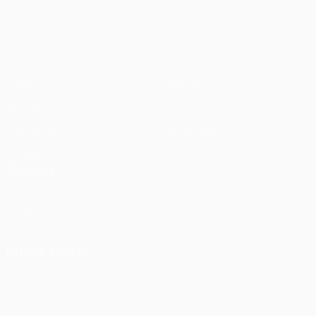
UEFA Conference League
Jogos
Equipas
UEFA.tv
Notícias
Sorteios
História
Passatempos
Sobre
Estatísticas
Loja (clubes)
VISITE
TAMBÉM
UEFA.com
Fundação
UEFA
MUDAR IDIOMA
Português
English
Français
Deutsch
Русский
Español
Italiano
Português