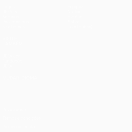
Jogos
Equipas
UEFA.tv
Notícias
Sorteios
História
Passatempos
Sobre
Estatísticas
Loja (clubes)
VISITE
TAMBÉM
UEFA.com
Fundação
UEFA
MUDAR IDIOMA
Português
English
Français
Deutsch
Русский
Español
Italiano
Português
Privacidade
Termos e condições
Política de cookies