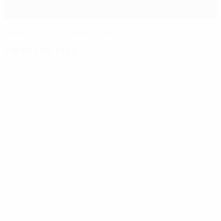
Bayern segura vitória em França
Factos do jogo