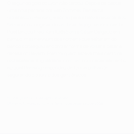
O segundo golo do Lyon não tardou. Depois de captar
uma bola perdida por Van Bommel, Benzema
ultrapassou Rensing e atirou para a baliza deserta, aos
68 minutos, originando um final de jogo emocionante.
Puel lançou Fred, Kim Källström e César Delgado em
campo, mas nenhum dos homens que saltaram do
banco conseguiu encontrar forma de voltar a bater a
defesa do Bayern. Fred foi quem esteve mais perto de
restabelecer a igualdade, com um bom cabeceamento,
ao qual Rensing respondeu de forma brilhante,
segurando o triunfo dos germânicos.
© 1998-2026 UEFA. All rights reserved.
Última actualização: quarta-feira, 10 de dezembro de 2008