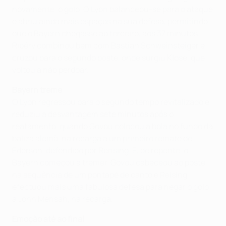
novamente, o golo. O Lyon balanceou-se para o ataque
e abriu ainda mais espaços na sua defesa, permitindo
que o Bayern chegasse ao terceiro, aos 37 minutos.
Ribéry combinou bem com Bastian Schweinsteiger e
cruzou para o segundo poste, onde surgiu Klose, que
voltou a não perdoar.
Bayern treme
O Lyon regressou para o segundo tempo revitalizado e
reduziu a desvantagem sete minutos após o
reatamento, quando Govou colocou a bola no fundo da
baliza alemã, na recarga a um primeiro remate de
Ederson, defendido por Rensing. E, de repente, o
Bayern começou a tremer. Govou cabeceou ao poste
na sequência de um pontapé de canto e Reising
efectuou mais uma fabulosa defesa para negar o golo
a John Mensah, na recarga.
Emoção até ao final