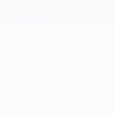
Saltar
para
o
Oficial da Champions League
Obtenha
conteúdo
Resultados em directo e Fantasy
principal
UEFA Champions League
Bayern segura vitória em
França
quarta-feira, 10 de dezembro de 2008
por Matthew
Spiro
Olympique Lyonnais 2-3 FC Bayern
München
Depois de chegar aos 3-0, a formação
germânica aguentou a reacção do Lyon,
segurando a vitória e o primeiro lugar do