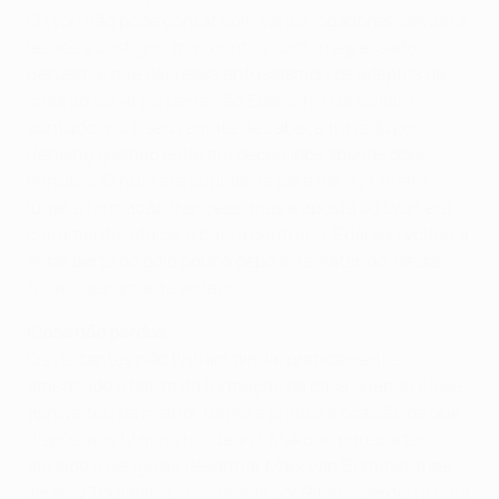
O Lyon não pôde contar com vários jogadores, devido a
lesões e castigos, mas contou com o regressado
Benzema, que depressa entusiasmou os adeptos da
casa ao servir na perfeição Ederson. O brasileiro,
contudo, viu o seu remate de cabeça travado por
Rensing quando estavam decorridos apenas dois
minutos. O nulo era suficiente para dar o primeiro
lugar à formação francesa, mas a aposta do Lyon era,
claramente, atacar a baliza contrária. Ederson voltou a
estar perto do golo pouco depois, rematando, desta
feita, ligeiramente ao lado.
Klose não perdoa
Os visitantes não tinham ainda, praticamente,
ameaçado a baliza da formação da casa quando Klose
aproveitou da melhor forma a primeira ocasião de que
dispôs, aos 12 minutos. Jean II Makoun parecia ter
aliviado o perigo ao desarmar Mark van Bommel, mas
Jérémy Toulalan, pressionado por Ribéry, perdeu a bola