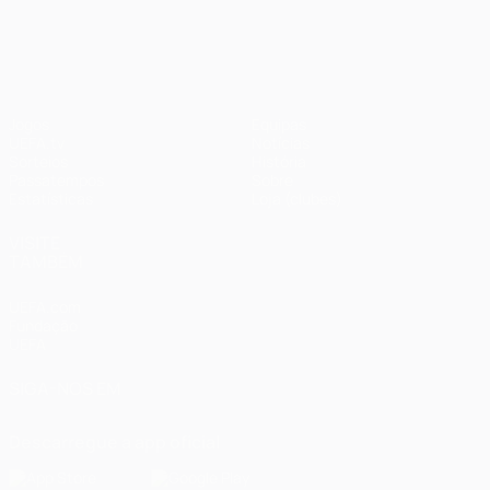
UEFA Champions League
Jogos
Equipas
UEFA.tv
Notícias
Sorteios
História
Passatempos
Sobre
Estatísticas
Loja (clubes)
VISITE
TAMBÉM
UEFA.com
Fundação
UEFA
SIGA-NOS EM
Descarregue a app oficial