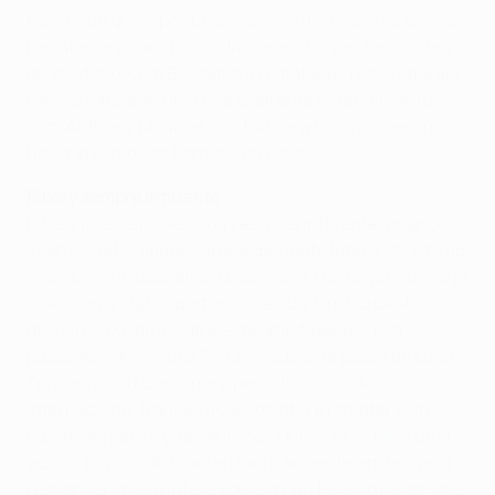
e permitiu que o ponta-de-lança internacional alemão
rematasse para o fundo das redes. O Lyon respondeu
de imediato, com Benzema a rematar às redes laterais
na sequência de uma boa jogada de entendimento
com Anthony Mounier, contudo era notório que o golo
havia afectado os homens da casa.
Ribéry sempre influente
Ribéry mostrava-se cada vez mais influente, criando
imensas dificuldades ao inexperiente lateral-direito do
Lyon, Lamine Gassama. O camisola 7 do Bayern tinha já
criado uma clara oportunidade que Tim Borowski
desperdiçou, antes de ele mesmo fazer o 2-0, à
passagem do minuto 34. Um excelente passe de Luca
Toni enganou Gassama e permitiu ao médio
internacional francês ficar sozinho e rematar sem
hipóteses para o guarda-redes Hugo Lloris. Mais uma
vez, os pupilos de Claude Puel não perderam tempo a
responder, mas o infeliz Ederson viu Reising negar-lhe,