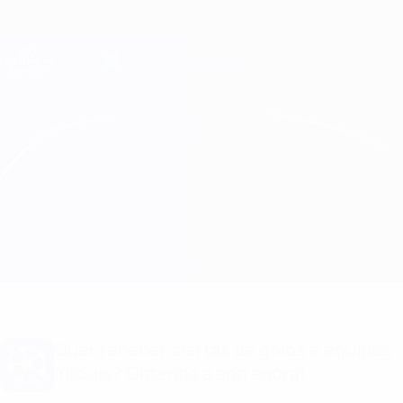
Saltar
para
o
Oficial da Champions League
Obtenha
conteúdo
Resultados em directo e Fantasy
principal
UEFA Champions League
Barcelona vs Atleti
Geral
Informação do jogo
Quer receber alertas de golos e equipas
iniciais? Obtenha a app agora!