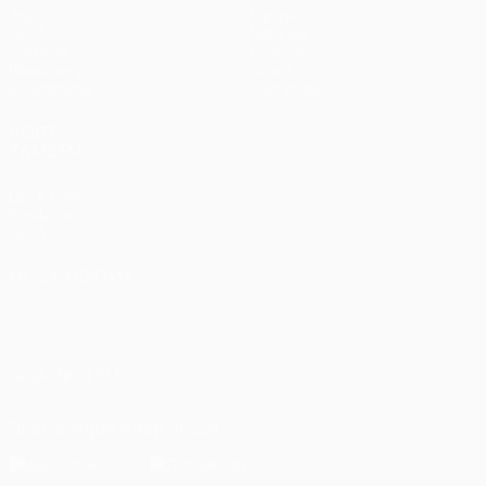
Jogos
Equipas
UEFA.tv
Notícias
Sorteios
História
Passatempos
Sobre
Estatísticas
Loja (clubes)
VISITE
TAMBÉM
UEFA.com
Fundação
UEFA
MUDAR IDIOMA
Português
English
Français
Deutsch
Русский
Español
Italiano
Português
العربية
SIGA-NOS EM
Descarregue a app oficial