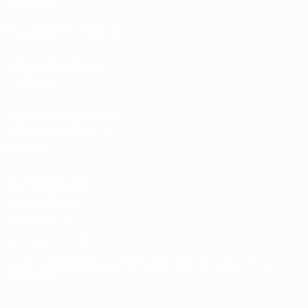
Bilhetes/Hospitalidade
Loja das Selecções
Nacionais
Loja das Competições
Masculinas de Clubes
da UEFA
UEFA Men's Club
Competitions
Memorabilia
MUDAR IDIOMA
Português
English
Français
Deutsch
Русский
Español
Italiano
Português