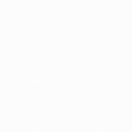
SIGA-NOS EM
Termos e condições
Políticas de Privacidade
Política de cookies
Definições de cookies
© 1998-2026 UEFA. Todos os direitos reservados
A palavra UEFA, o logótipo da UEFA e todas as marcas relativas às competições
da UEFA estão protegidas por marcas registadas e/ou direitos de autor da