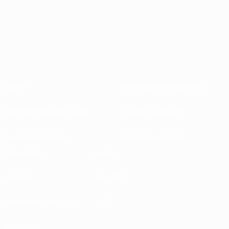
Sobre
Federações nacionais
Competições em curso
Desenvolvimento
Sustentabilidade
Notícias e media
EXPLORAR
MAIS
UEFA.tv
MyUEFA
Calendário de jogos
UC3
Rankings