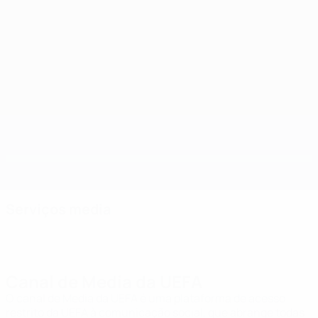
participação
competitivo
no Mundial
Saber mais
Saber mais
Serviços media
Canal de Media da UEFA
O canal de Media da UEFA é uma plataforma de acesso
restrito da UEFA à comunicação social, que abrange todas