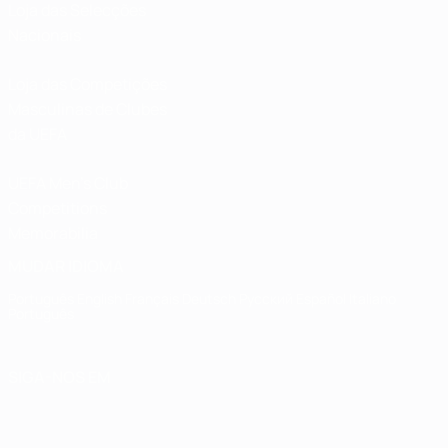
Loja das Selecções
Nacionais
Loja das Competições
Masculinas de Clubes
da UEFA
UEFA Men's Club
Competitions
Memorabilia
MUDAR IDIOMA
Português
English
Français
Deutsch
Русский
Español
Italiano
Português
SIGA-NOS EM