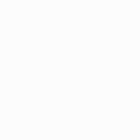
Sobre
Federações nacionais
Competições em curso
Desenvolvimento
Sustentabilidade
Notícias e media
EXPLORAR
MAIS
UEFA.tv
MyUEFA
Calendário de jogos
UC3
Rankings
Bilhetes/Hospitalidade