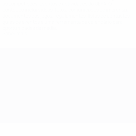
as competições, eventos e actividades da UEFA. O
conteúdo inclui vídeos, fotos, comunicados de imprensa,
documentos dos jogos, regulamentos, listas de contactos,
guias de eventos e uma ferramenta de calendário para
oportunidades de media.
Saber mais
histórias da UEFA
Evoluir a
Nova era atinge
modalidade a
o auge em Oslo
todos os níveis
em 2025