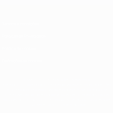
Termos e condições
Políticas de Privacidade
Política de cookies
Definições de cookies
© 1998-2026 UEFA. Todos os direitos reservados
A palavra UEFA, o logótipo da UEFA e todas as marcas relativas às competições
da UEFA estão protegidas por marcas registadas e/ou direitos de autor da
UEFA. As referidas marcas registadas não podem ser utilizadas para qualquer
fim comercial. A utilização do UEFA.com implica o seu acordo com os Termos e
Condições, e com a Política de Privacidade.