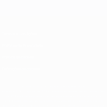
Termos e condições
Políticas de Privacidade
Política de cookies
Definições de cookies
© 1998-2026 UEFA. Todos os direitos reservados
A palavra UEFA, o logótipo da UEFA e todas as marcas relativas às competições
da UEFA estão protegidas por marcas registadas e/ou direitos de autor da
UEFA. As referidas marcas registadas não podem ser utilizadas para qualquer
fim comercial. A utilização do UEFA.com implica o seu acordo com os Termos e