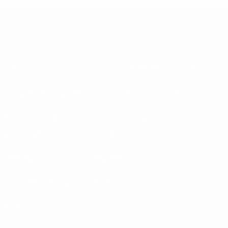
Sobre
Federações nacionais
Competições em curso
Desenvolvimento
Sustentabilidade
Notícias e media
EXPLORAR
MAIS
UEFA.tv
MyUEFA
Calendário de jogos
UC3
Rankings