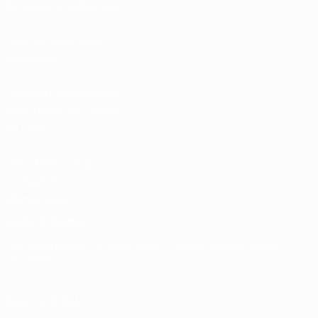
Bilhetes/Hospitalidade
Loja das Selecções
Nacionais
Loja das Competições
Masculinas de Clubes
da UEFA
UEFA Men's Club
Competitions
Memorabilia
MUDAR IDIOMA
Português
English
Français
Deutsch
Русский
Español
Italiano
Português
SIGA-NOS EM