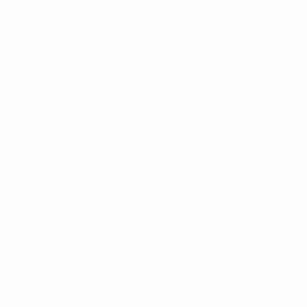
Sobre
Competições em curso
Sustentabilidade
EXPLORAR
MAIS
UEFA.tv
MyUEFA
Calendário de jogos
UC3
Rankings
Bilhetes/Hospitalidade
Loja das Selecções Nacionais