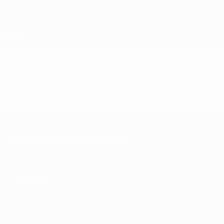
Saltar
para
o
conteúdo
principal
Home
Federação Irlandesa de Futeb
NIR
Notícias
Sobre
Selecções nacionais
Prova doméstica
Tópicos relacionados
Sobre