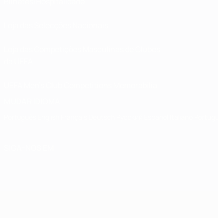
Bilhetes/Hospitalidade
Loja das Selecções Nacionais
Loja das Competições Masculinas de Clubes
da UEFA
UEFA Men's Club Competitions Memorabilia
MUDAR IDIOMA
Português
English
Français
Deutsch
Русский
Español
Italiano
Portug
SIGA-NOS EM