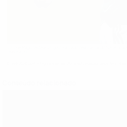
Simone Magill festeja um golo marcado pela Irlanda do Norte no
Getty Images
© 1998-2026 UEFA. All rights reserved.
Última actualização: terça-feira, 18 de
Conteúdo relacionado