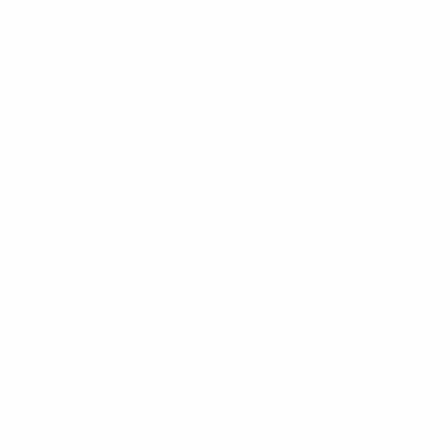
Privacidade
Termos e condições
Política de cookies
Definições de cookies
© 1998-2026 UEFA. Todos os direitos reservados
A palavra UEFA, o logótipo da UEFA e todas as marcas relativas às
competições da UEFA estão protegidas por marcas registadas e/ou
direitos de autor da UEFA. As referidas marcas registadas não
podem ser utilizadas para qualquer fim comercial. A utilização do
UEFA.com implica o seu acordo com os Termos e Condições, e com
a Política de Privacidade.