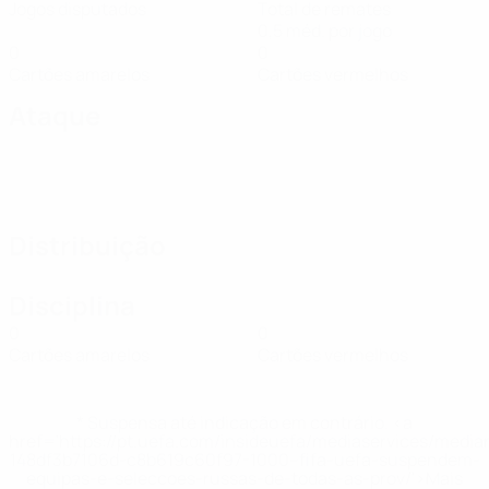
Jogos disputados
Total de remates
0,5 méd. por jogo
0
0
Cartões amarelos
Cartões vermelhos
Ataque
Distribuição
Disciplina
0
0
Cartões amarelos
Cartões vermelhos
* Suspensa até indicação em contrário. <a
href='https://pt.uefa.com/insideuefa/mediaservices/medi
148df3b7106d-c8b619c60f97-1000--fifa-uefa-suspendem-
equipas-e-seleccoes-russas-de-todas-as-prov/'>Mais