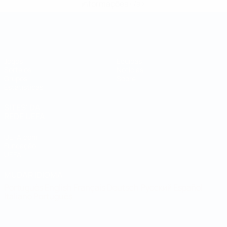
informações</a>
Campeonato do Mundo de Futsal
Jogos
Equipas
Sorteios
Notícias
Grupos
Sobre
Estatísticas
SITES' DA
REDE UEFA
UEFA.com
Fundação
UEFA
MUDAR IDIOMA
Português
English
Français
Deutsch
Русский
Español
Italiano
Português