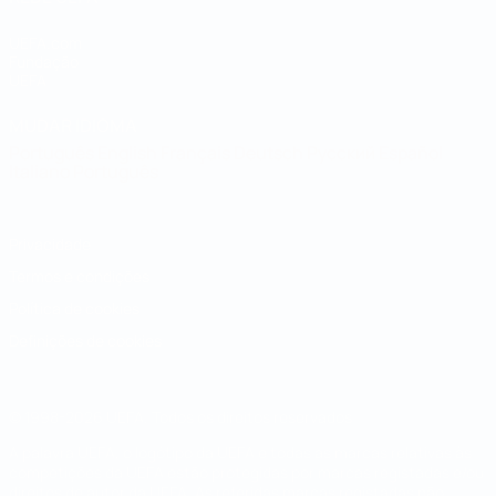
UEFA.com
Fundação
UEFA
MUDAR IDIOMA
Português
English
Français
Deutsch
Русский
Español
Italiano
Português
Privacidade
Termos e condições
Política de cookies
Definições de cookies
© 1998-2026 UEFA. Todos os direitos reservados
A palavra UEFA, o logótipo da UEFA e todas as marcas relativas às
competições da UEFA estão protegidas por marcas registadas e/ou
direitos de autor da UEFA. As referidas marcas registadas não