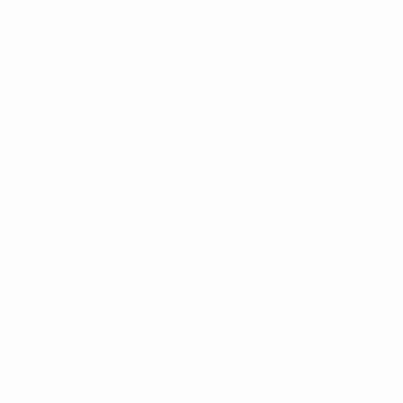
* Suspensa até indicação em contrário. <a
href='https://pt.uefa.com/insideuefa/mediaservices/medi
148df3b7106d-c8b619c60f97-1000--fifa-uefa-suspendem-
equipas-e-seleccoes-russas-de-todas-as-prov/'>Mais
informações</a>
Campeonato do Mundo de Futsal
Jogos
Equipas
Sorteios
Notícias
Grupos
Sobre
Estatísticas
SITES' DA
REDE UEFA