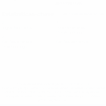
25/11/1997 (28)
Estatísticas-chave
Ver todas as estatísticas
2
3
Jogos disputados
Total de remates
1,5 méd. por jogo
2
0
Cartões amarelos
Cartões vermelhos
1 méd. por jogo
* Suspensa até indicação em contrário. <a
href='https://pt.uefa.com/insideuefa/mediaservices/medi
148df3b7106d-c8b619c60f97-1000--fifa-uefa-suspendem-
equipas-e-seleccoes-russas-de-todas-as-prov/'>Mais
informações</a>