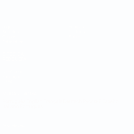
Campeonato do Mundo de Futsal
Jogos
Equipas
Sorteios
Notícias
Grupos
Sobre
Estatísticas
SITES' DA
REDE UEFA
UEFA.com
Fundação
UEFA
MUDAR IDIOMA
Português
English
Français
Deutsch
Русский
Español
Italiano
Português
Privacidade