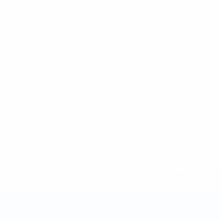
tps://pt.uefa.com/insideuefa/mediaservices/mediareleases/n
equipas-e-seleccoes-russas-de-todas-as-prov/'>Mais info