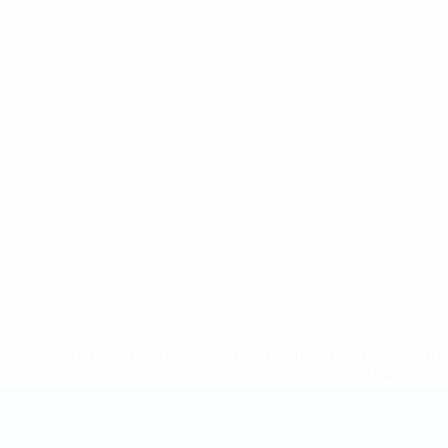
* Suspensa até indicação em contrário. <a href='ht
suspendem-
Campeonato do Mundo de Futsal