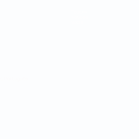
Equipas
Notícias
Sobre
no
Português