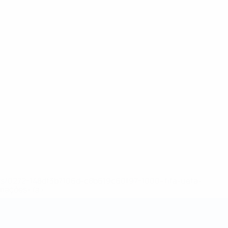
ews/0272-148df3b7106d-c8b619c60f97-1000--fifa-uefa-
rmações</a>