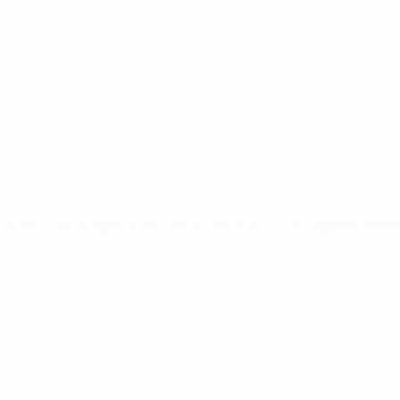
Jogos
Sorteios
Grupos
Estatísticas
SITES' DA REDE UEFA
UEFA.com
Fundação UEFA
MUDAR IDIOMA
Português
English
Français
Deutsch
Русский
Español
Italia
Privacidade
Termos e condições
Política de cookies
Definições de cookies