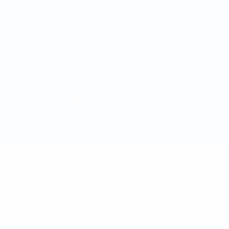
Termos e condições
Política de cookies
Definições de cookies
© 1998-2026 UEFA. Todos os direitos reservados
A palavra UEFA, o logótipo da UEFA e todas as marcas relativas às
competições da UEFA estão protegidas por marcas registadas e/ou
direitos de autor da UEFA. As referidas marcas registadas não
podem ser utilizadas para qualquer fim comercial. A utilização do
UEFA.com implica o seu acordo com os Termos e Condições, e com
a Política de Privacidade.