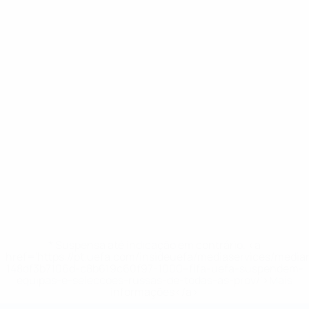
* Suspensa até indicação em contrário. <a
href='https://pt.uefa.com/insideuefa/mediaservices/medi
148df3b7106d-c8b619c60f97-1000--fifa-uefa-suspendem-
equipas-e-seleccoes-russas-de-todas-as-prov/'>Mais
informações</a>