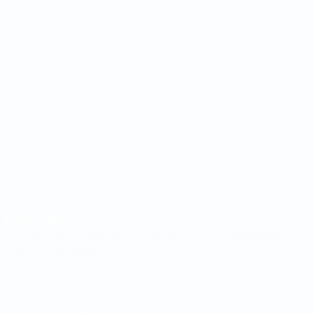
Campeonato do Mundo de Futsal
Jogos
Equipas
Sorteios
Notícias
Grupos
Sobre
Estatísticas
SITES' DA
REDE UEFA
UEFA.com
Fundação
UEFA
MUDAR IDIOMA
Português
English
Français
Deutsch
Русский
Español
Italiano
Português
Privacidade