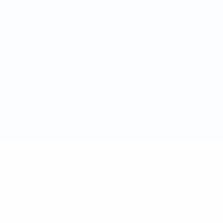
Termos e condições
Política de cookies
Definições de cookies
© 1998-2026 UEFA. Todos os direitos reservados
A palavra UEFA, o logótipo da UEFA e todas as marcas relativas às
competições da UEFA estão protegidas por marcas registadas e/ou
direitos de autor da UEFA. As referidas marcas registadas não
podem ser utilizadas para qualquer fim comercial. A utilização do
UEFA.com implica o seu acordo com os Termos e Condições, e com
a Política de Privacidade.