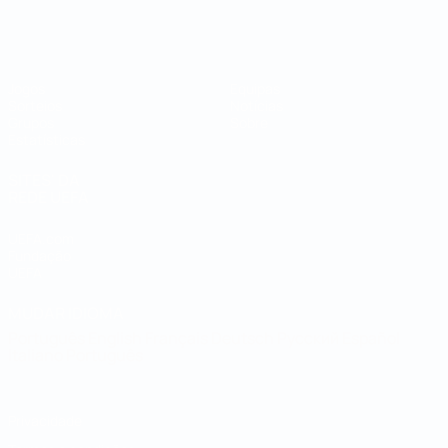
Campeonato do Mundo de Futsal
Jogos
Equipas
Sorteios
Notícias
Grupos
Sobre
Estatísticas
SITES' DA
REDE UEFA
UEFA.com
Fundação
UEFA
MUDAR IDIOMA
Português
English
Français
Deutsch
Русский
Español
Italiano
Português
Privacidade