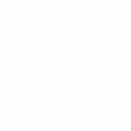
23/6/2002 (24)
Estatísticas-chave
Ver todas as estatísticas
3
0
Jogos disputados
Cartões amarelos
0
Cartões vermelhos
* Suspensa até indicação em contrário. <a
href='https://pt.uefa.com/insideuefa/mediaservices/medi
148df3b7106d-c8b619c60f97-1000--fifa-uefa-suspendem-
equipas-e-seleccoes-russas-de-todas-as-prov/'>Mais
informações</a>