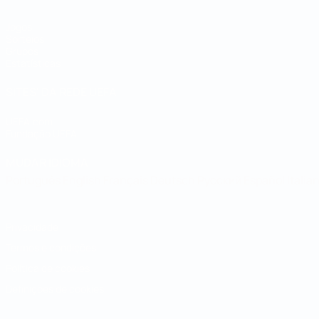
Jogos
Sorteios
Grupos
Estatísticas
SITES' DA REDE UEFA
UEFA.com
Fundação UEFA
MUDAR IDIOMA
Português
English
Français
Deutsch
Русский
Español
Italia
Privacidade
Termos e condições
Política de cookies
Definições de cookies