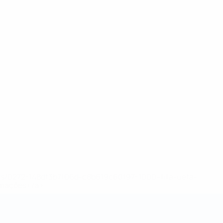
ews/0272-148df3b7106d-c8b619c60f97-1000--fifa-uefa-
rmações</a>