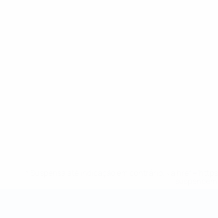
* Suspensa até indicação em contrário. <a href='ht
suspendem-
Campeonato do Mundo de Futsal