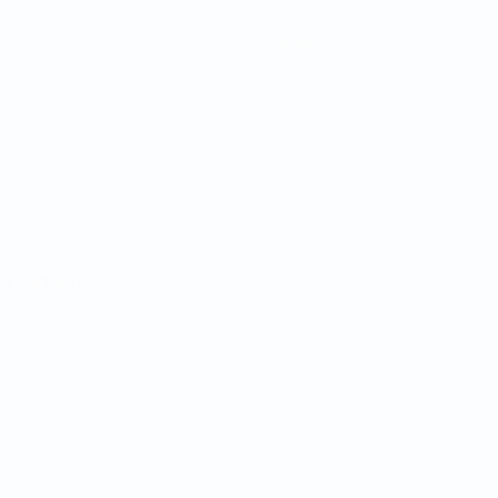
Equipas
Notícias
Sobre
no
Português