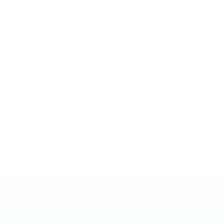
tps://pt.uefa.com/insideuefa/mediaservices/mediareleases/n
equipas-e-seleccoes-russas-de-todas-as-prov/'>Mais info