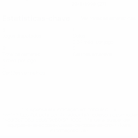
29/8/1998 (27)
Estatísticas-chave
Ver todas as estatísticas
3
1
Jogos disputados
Golos
0,34 méd. por jogo
9
0
Total de remates
Cartões amarelos
3 méd. por jogo
0
Cartões vermelhos
* Suspensa até indicação em contrário. <a
href='https://pt.uefa.com/insideuefa/mediaservices/medi
148df3b7106d-c8b619c60f97-1000--fifa-uefa-suspendem-
equipas-e-seleccoes-russas-de-todas-as-prov/'>Mais
informações</a>