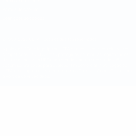
Termos e condições
Política de cookies
Definições de cookies
© 1998-2026 UEFA. Todos os direitos reservados
A palavra UEFA, o logótipo da UEFA e todas as marcas relativas às
competições da UEFA estão protegidas por marcas registadas e/ou
direitos de autor da UEFA. As referidas marcas registadas não
podem ser utilizadas para qualquer fim comercial. A utilização do
UEFA.com implica o seu acordo com os Termos e Condições, e com
a Política de Privacidade.