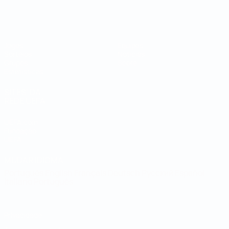
Campeonato do Mundo de Futsal
Jogos
Equipas
Sorteios
Notícias
Grupos
Sobre
Estatísticas
SITES' DA
REDE UEFA
UEFA.com
Fundação
UEFA
MUDAR IDIOMA
Português
English
Français
Deutsch
Русский
Español
Italiano
Português
Privacidade