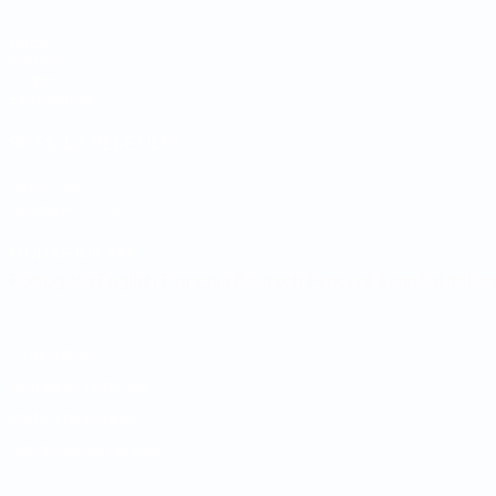
Jogos
Sorteios
Grupos
Estatísticas
SITES' DA REDE UEFA
UEFA.com
Fundação UEFA
MUDAR IDIOMA
Português
English
Français
Deutsch
Русский
Español
Italia
Privacidade
Termos e condições
Política de cookies
Definições de cookies