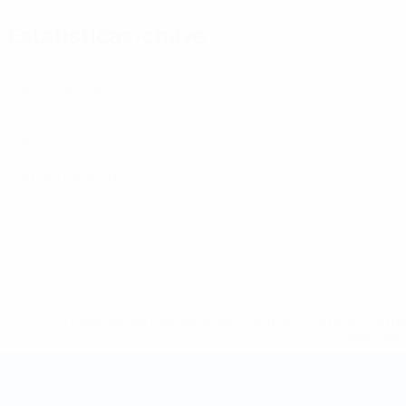
Estatísticas-chave
3
Jogos disputados
0
Golos
0
Cartões vermelhos
* Suspensa até indicação em contrário. <a href='ht
suspendem-
Campeonato do Mundo de Futsal