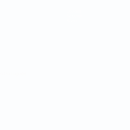
Equipas
Notícias
Sobre
no
Português