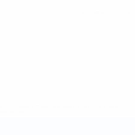
Ver todas as estatísticas
ews/0272-148df3b7106d-c8b619c60f97-1000--fifa-uefa-
rmações</a>