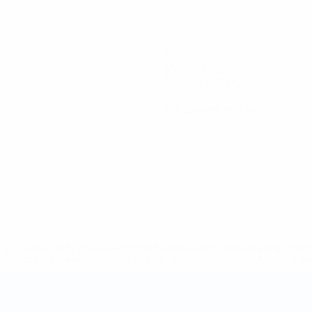
120
Minutos jogados
40 méd. por jogo
0
Cartões amarelos
tps://pt.uefa.com/insideuefa/mediaservices/mediareleases/n
equipas-e-seleccoes-russas-de-todas-as-prov/'>Mais info