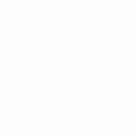
* Suspensa até indicação em contrário. <a
href='https://pt.uefa.com/insideuefa/mediaservices/medi
148df3b7106d-c8b619c60f97-1000--fifa-uefa-suspendem-
equipas-e-seleccoes-russas-de-todas-as-prov/'>Mais
informações</a>