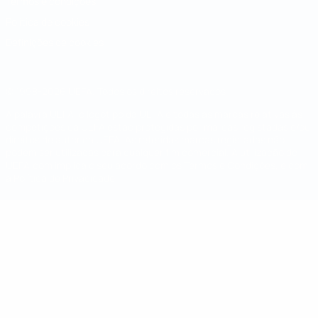
Termos e condições
Política de cookies
Definições de cookies
© 1998-2026 UEFA. Todos os direitos reservados
A palavra UEFA, o logótipo da UEFA e todas as marcas relativas às
competições da UEFA estão protegidas por marcas registadas e/ou
direitos de autor da UEFA. As referidas marcas registadas não
podem ser utilizadas para qualquer fim comercial. A utilização do
UEFA.com implica o seu acordo com os Termos e Condições, e com
a Política de Privacidade.