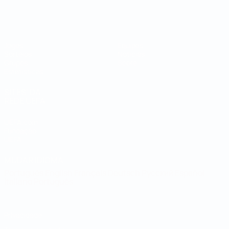
Campeonato do Mundo de Futsal
Jogos
Equipas
Sorteios
Notícias
Grupos
Sobre
Estatísticas
SITES' DA
REDE UEFA
UEFA.com
Fundação
UEFA
MUDAR IDIOMA
Português
English
Français
Deutsch
Русский
Español
Italiano
Português
Privacidade