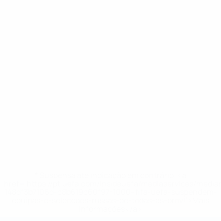
* Suspensa até indicação em contrário. <a
href='https://pt.uefa.com/insideuefa/mediaservices/medi
148df3b7106d-c8b619c60f97-1000--fifa-uefa-suspendem-
equipas-e-seleccoes-russas-de-todas-as-prov/'>Mais
informações</a>