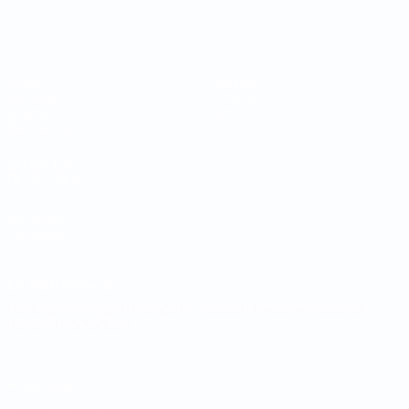
Campeonato do Mundo de Futsal
Jogos
Equipas
Sorteios
Notícias
Grupos
Sobre
Estatísticas
SITES' DA
REDE UEFA
UEFA.com
Fundação
UEFA
MUDAR IDIOMA
Português
English
Français
Deutsch
Русский
Español
Italiano
Português
Privacidade