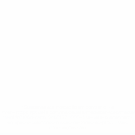
* Suspensa até indicação em contrário. <a
href='https://pt.uefa.com/insideuefa/mediaservices/medi
148df3b7106d-c8b619c60f97-1000--fifa-uefa-suspendem-
equipas-e-seleccoes-russas-de-todas-as-prov/'>Mais
informações</a>