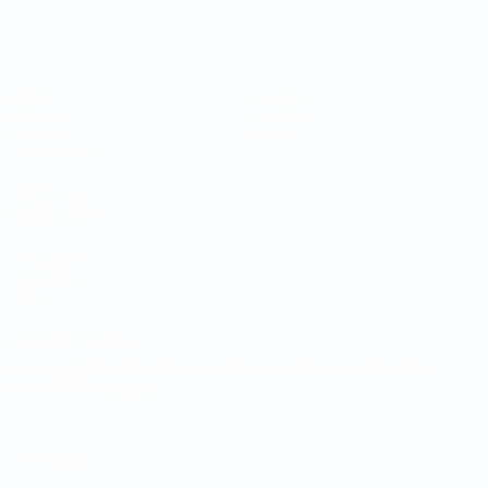
Campeonato do Mundo de Futsal
Jogos
Equipas
Sorteios
Notícias
Grupos
Sobre
Estatísticas
SITES' DA
REDE UEFA
UEFA.com
Fundação
UEFA
MUDAR IDIOMA
Português
English
Français
Deutsch
Русский
Español
Italiano
Português
Privacidade