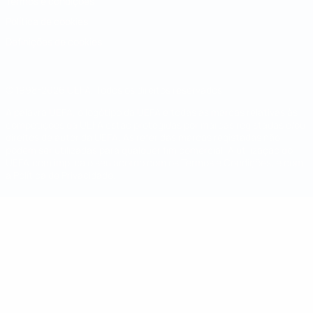
Termos e condições
Política de cookies
Definições de cookies
© 1998-2026 UEFA. Todos os direitos reservados
A palavra UEFA, o logótipo da UEFA e todas as marcas relativas às
competições da UEFA estão protegidas por marcas registadas e/ou
direitos de autor da UEFA. As referidas marcas registadas não
podem ser utilizadas para qualquer fim comercial. A utilização do
UEFA.com implica o seu acordo com os Termos e Condições, e com
a Política de Privacidade.