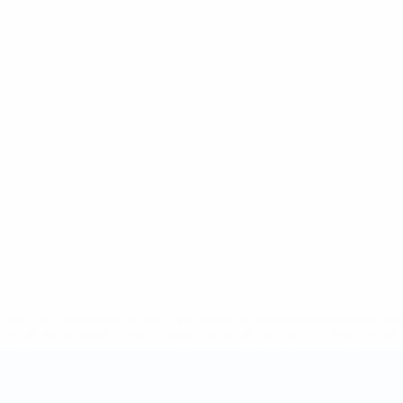
tps://pt.uefa.com/insideuefa/mediaservices/mediareleases/n
equipas-e-seleccoes-russas-de-todas-as-prov/'>Mais info