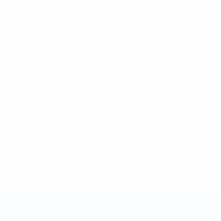
* Suspensa até indicação em contrário. <a href='ht
suspendem-
Campeonato do Mundo de Futsal