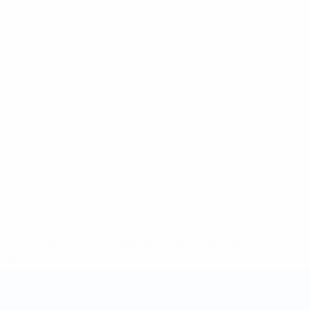
ews/0272-148df3b7106d-c8b619c60f97-1000--fifa-uefa-
rmações</a>