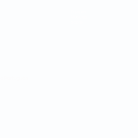
Equipas
Notícias
Sobre
no
Português