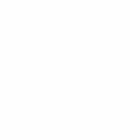
Jogos
Sorteios
Grupos
Estatísticas
SITES' DA REDE UEFA
UEFA.com
Fundação UEFA
MUDAR IDIOMA
Português
English
Français
Deutsch
Русский
Español
Italia
Privacidade
Termos e condições
Política de cookies
Definições de cookies