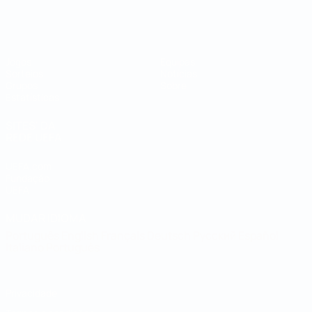
Campeonato do Mundo de Futsal
Jogos
Equipas
Sorteios
Notícias
Grupos
Sobre
Estatísticas
SITES' DA
REDE UEFA
UEFA.com
Fundação
UEFA
MUDAR IDIOMA
Português
English
Français
Deutsch
Русский
Español
Italiano
Português
Privacidade