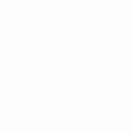
Termos e condições
Política de cookies
Definições de cookies
© 1998-2026 UEFA. Todos os direitos reservados
A palavra UEFA, o logótipo da UEFA e todas as marcas relativas às
competições da UEFA estão protegidas por marcas registadas e/ou
direitos de autor da UEFA. As referidas marcas registadas não
podem ser utilizadas para qualquer fim comercial. A utilização do
UEFA.com implica o seu acordo com os Termos e Condições, e com
a Política de Privacidade.