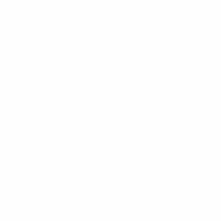
18/7/1988 (38)
Estatísticas-chave
Ver todas as estatísticas
3
120
Jogos disputados
Minutos jogados
40 méd. por jogo
0
1
Golos
Cartões amarelos
0,34 méd. por jogo
0
Cartões vermelhos
* Suspensa até indicação em contrário. <a
href='https://pt.uefa.com/insideuefa/mediaservices/medi
148df3b7106d-c8b619c60f97-1000--fifa-uefa-suspendem-
equipas-e-seleccoes-russas-de-todas-as-prov/'>Mais
informações</a>