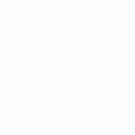
* Suspensa até indicação em contrário. <a
href='https://pt.uefa.com/insideuefa/mediaservices/medi
148df3b7106d-c8b619c60f97-1000--fifa-uefa-suspendem-
equipas-e-seleccoes-russas-de-todas-as-prov/'>Mais
informações</a>
Campeonato do Mundo de Futsal
Jogos
Equipas
Sorteios
Notícias
Grupos
Sobre
Estatísticas
SITES' DA
REDE UEFA
UEFA.com
Fundação
UEFA