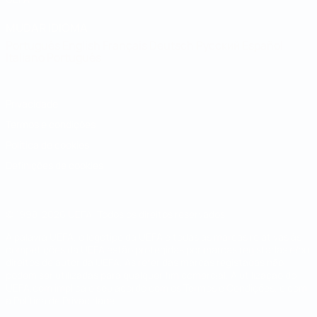
MUDAR IDIOMA
Português
English
Français
Deutsch
Русский
Español
Italiano
Português
Privacidade
Termos e condições
Política de cookies
Definições de cookies
© 1998-2026 UEFA. Todos os direitos reservados
A palavra UEFA, o logótipo da UEFA e todas as marcas relativas às
competições da UEFA estão protegidas por marcas registadas e/ou
direitos de autor da UEFA. As referidas marcas registadas não
podem ser utilizadas para qualquer fim comercial. A utilização do
UEFA.com implica o seu acordo com os Termos e Condições, e com
a Política de Privacidade.