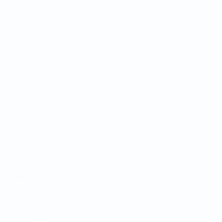
Campeonato do Mundo de Futsal
Jogos
Equipas
Sorteios
Notícias
Grupos
Sobre
Estatísticas
SITES' DA
REDE UEFA
UEFA.com
Fundação
UEFA
MUDAR IDIOMA
Português
English
Français
Deutsch
Русский
Español
Italiano
Português
Privacidade