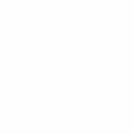
* Suspensa até indicação em contrário. <a
href='https://pt.uefa.com/insideuefa/mediaservices/medi
148df3b7106d-c8b619c60f97-1000--fifa-uefa-suspendem-
equipas-e-seleccoes-russas-de-todas-as-prov/'>Mais
informações</a>