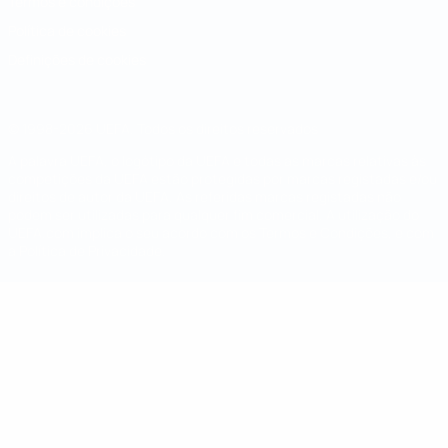
Termos e condições
Política de cookies
Definições de cookies
© 1998-2026 UEFA. Todos os direitos reservados
A palavra UEFA, o logótipo da UEFA e todas as marcas relativas às
competições da UEFA estão protegidas por marcas registadas e/ou
direitos de autor da UEFA. As referidas marcas registadas não
podem ser utilizadas para qualquer fim comercial. A utilização do
UEFA.com implica o seu acordo com os Termos e Condições, e com
a Política de Privacidade.