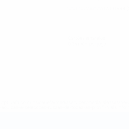
17/5/1999 (
DATA DE NASCIMENTO
1
Cartões amarelos
0,34 méd. por jogo
tps://pt.uefa.com/insideuefa/mediaservices/mediareleases/n
equipas-e-seleccoes-russas-de-todas-as-prov/'>Mais info