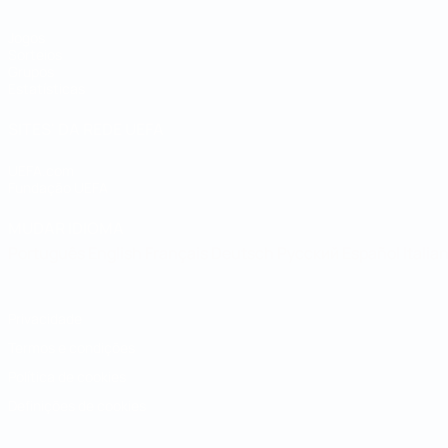
Jogos
Sorteios
Grupos
Estatísticas
SITES' DA REDE UEFA
UEFA.com
Fundação UEFA
MUDAR IDIOMA
Português
English
Français
Deutsch
Русский
Español
Italia
Privacidade
Termos e condições
Política de cookies
Definições de cookies