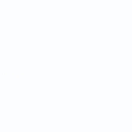
Equipas
Notícias
Sobre
no
Português