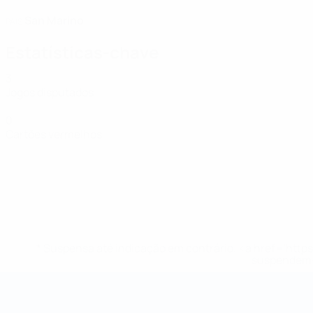
San Marino
PAÍS
Estatísticas-chave
3
Jogos disputados
0
Cartões vermelhos
* Suspensa até indicação em contrário. <a href='ht
suspendem-
Campeonato do Mundo de Futsal