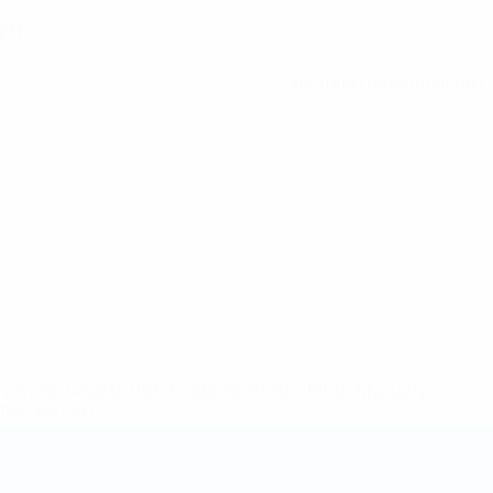
27)
Ver todas as estatísticas
ews/0272-148df3b7106d-c8b619c60f97-1000--fifa-uefa-
rmações</a>