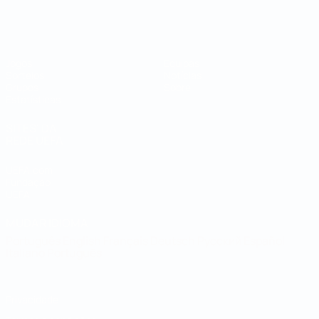
Campeonato do Mundo de Futsal
Jogos
Equipas
Sorteios
Notícias
Grupos
Sobre
Estatísticas
SITES' DA
REDE UEFA
UEFA.com
Fundação
UEFA
MUDAR IDIOMA
Português
English
Français
Deutsch
Русский
Español
Italiano
Português
Privacidade