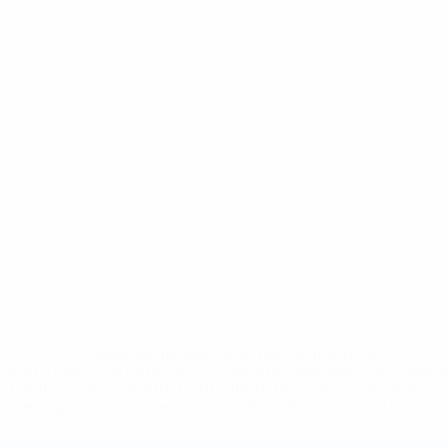
* Suspensa até indicação em contrário. <a
href='https://pt.uefa.com/insideuefa/mediaservices/medi
148df3b7106d-c8b619c60f97-1000--fifa-uefa-suspendem-
equipas-e-seleccoes-russas-de-todas-as-prov/'>Mais
informações</a>