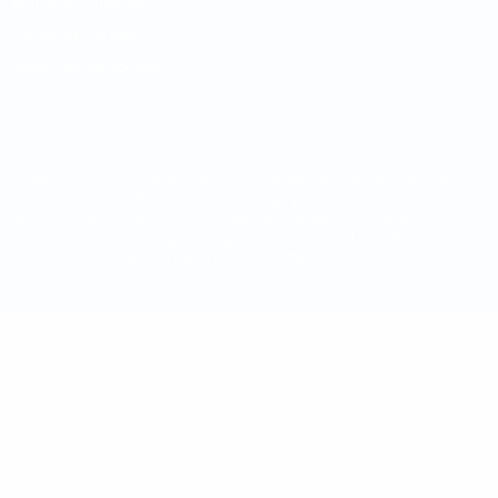
Termos e condições
Política de cookies
Definições de cookies
© 1998-2026 UEFA. Todos os direitos reservados
A palavra UEFA, o logótipo da UEFA e todas as marcas relativas às
competições da UEFA estão protegidas por marcas registadas e/ou
direitos de autor da UEFA. As referidas marcas registadas não
podem ser utilizadas para qualquer fim comercial. A utilização do
UEFA.com implica o seu acordo com os Termos e Condições, e com
a Política de Privacidade.