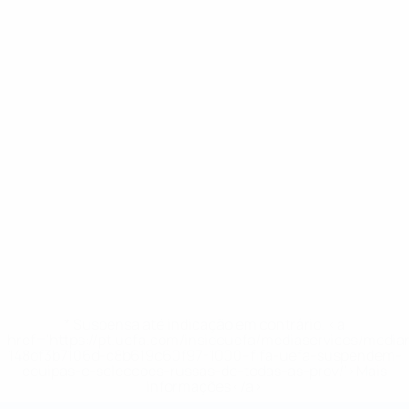
* Suspensa até indicação em contrário. <a
href='https://pt.uefa.com/insideuefa/mediaservices/medi
148df3b7106d-c8b619c60f97-1000--fifa-uefa-suspendem-
equipas-e-seleccoes-russas-de-todas-as-prov/'>Mais
informações</a>