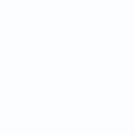
Campeonato do Mundo de Futsal
Jogos
Equipas
Sorteios
Notícias
Grupos
Sobre
Estatísticas
SITES' DA
REDE UEFA
UEFA.com
Fundação
UEFA
MUDAR IDIOMA
Português
English
Français
Deutsch
Русский
Español
Italiano
Português
Privacidade