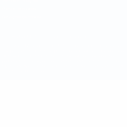
Termos e condições
Política de cookies
Definições de cookies
© 1998-2026 UEFA. Todos os direitos reservados
A palavra UEFA, o logótipo da UEFA e todas as marcas relativas às
competições da UEFA estão protegidas por marcas registadas e/ou
direitos de autor da UEFA. As referidas marcas registadas não
podem ser utilizadas para qualquer fim comercial. A utilização do
UEFA.com implica o seu acordo com os Termos e Condições, e com
a Política de Privacidade.