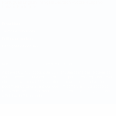
Português
English
Français
Deutsch
Русский
Español
Italiano
Português
Privacidade
Termos e condições
Política de cookies
Definições de cookies
© 1998-2026 UEFA. Todos os direitos reservados
A palavra UEFA, o logótipo da UEFA e todas as marcas relativas às
competições da UEFA estão protegidas por marcas registadas e/ou
direitos de autor da UEFA. As referidas marcas registadas não
podem ser utilizadas para qualquer fim comercial. A utilização do
UEFA.com implica o seu acordo com os Termos e Condições, e com
a Política de Privacidade.