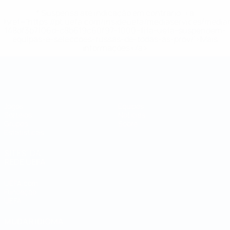
* Suspensa até indicação em contrário. <a
href='https://pt.uefa.com/insideuefa/mediaservices/medi
148df3b7106d-c8b619c60f97-1000--fifa-uefa-suspendem-
equipas-e-seleccoes-russas-de-todas-as-prov/'>Mais
informações</a>
Campeonato do Mundo de Futsal
Jogos
Equipas
Sorteios
Notícias
Grupos
Sobre
Estatísticas
SITES' DA
REDE UEFA
UEFA.com
Fundação
UEFA
MUDAR IDIOMA