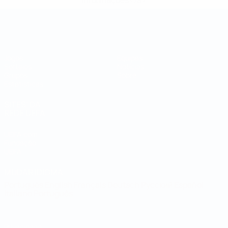
informações</a>
Campeonato do Mundo de Futsal
Jogos
Equipas
Sorteios
Notícias
Grupos
Sobre
Estatísticas
SITES' DA
REDE UEFA
UEFA.com
Fundação
UEFA
MUDAR IDIOMA
Português
English
Français
Deutsch
Русский
Español
Italiano
Português
Privacidade