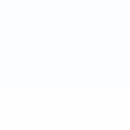
Termos e condições
Política de cookies
Definições de cookies
© 1998-2026 UEFA. Todos os direitos reservados
A palavra UEFA, o logótipo da UEFA e todas as marcas relativas às
competições da UEFA estão protegidas por marcas registadas e/ou
direitos de autor da UEFA. As referidas marcas registadas não
podem ser utilizadas para qualquer fim comercial. A utilização do
UEFA.com implica o seu acordo com os Termos e Condições, e com
a Política de Privacidade.