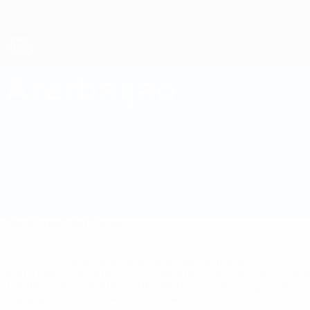
Saltar
para
o
conteúdo
principal
Campeonato do Mundo de Futsal
Azerbaijão
Azerbaijão Campeonato do Mundo de Futsal 2028
Geral
Jogos
Estat.
Equipa
* Suspensa até indicação em contrário. <a
href='https://pt.uefa.com/insideuefa/mediaservices/medi
148df3b7106d-c8b619c60f97-1000--fifa-uefa-suspendem-
equipas-e-seleccoes-russas-de-todas-as-prov/'>Mais