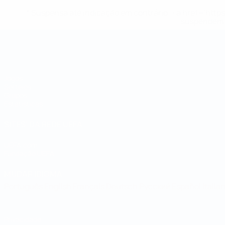
* Suspensa até indicação em contrário. <a href='ht
suspendem-
Campeonato do Mundo de Futsal
Jogos
Sorteios
Grupos
Estatísticas
SITES' DA REDE UEFA
UEFA.com
Fundação UEFA
MUDAR IDIOMA
Português
English
Français
Deutsch
Русский
Español
Italia
Privacidade