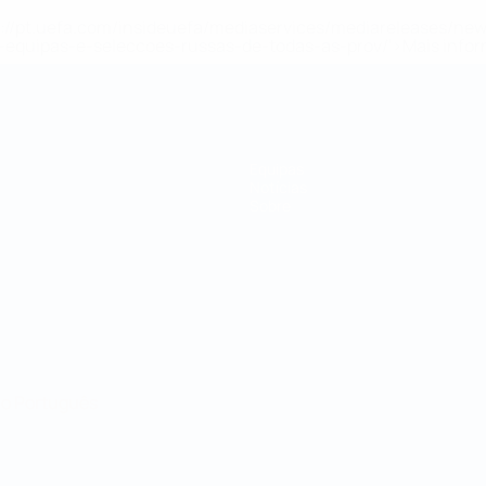
tps://pt.uefa.com/insideuefa/mediaservices/mediareleases/n
equipas-e-seleccoes-russas-de-todas-as-prov/'>Mais info
Equipas
Notícias
Sobre
no
Português