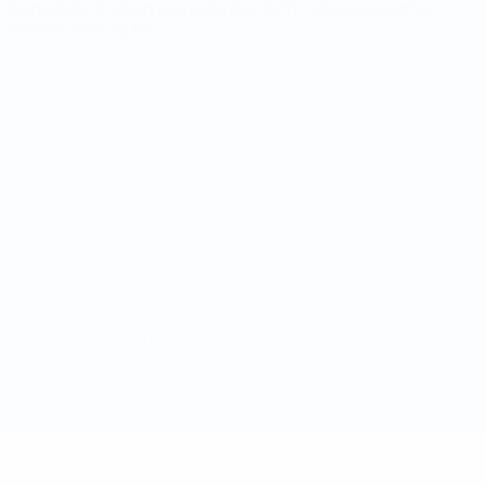
Português
English
Français
Deutsch
Русский
Español
Italiano
Português
Privacidade
Termos e condições
Política de cookies
Definições de cookies
© 1998-2026 UEFA. Todos os direitos reservados
A palavra UEFA, o logótipo da UEFA e todas as marcas relativas às
competições da UEFA estão protegidas por marcas registadas e/ou
direitos de autor da UEFA. As referidas marcas registadas não
podem ser utilizadas para qualquer fim comercial. A utilização do
UEFA.com implica o seu acordo com os Termos e Condições, e com
a Política de Privacidade.