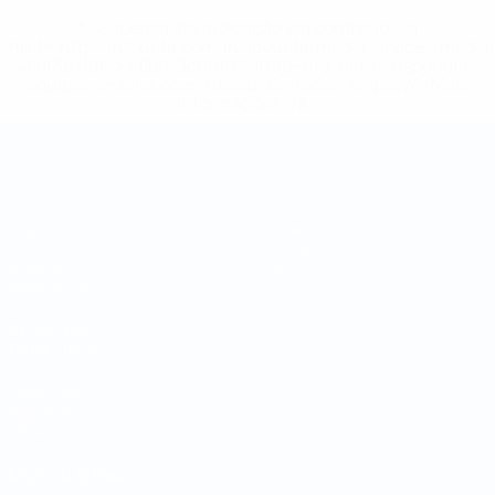
* Suspensa até indicação em contrário. <a
href='https://pt.uefa.com/insideuefa/mediaservices/medi
148df3b7106d-c8b619c60f97-1000--fifa-uefa-suspendem-
equipas-e-seleccoes-russas-de-todas-as-prov/'>Mais
informações</a>
Campeonato do Mundo de Futsal
Jogos
Equipas
Sorteios
Notícias
Grupos
Sobre
Estatísticas
SITES' DA
REDE UEFA
UEFA.com
Fundação
UEFA
MUDAR IDIOMA