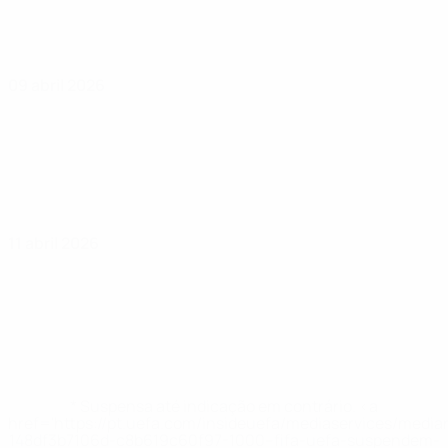
09 abril 2026
11 abril 2026
* Suspensa até indicação em contrário. <a
href='https://pt.uefa.com/insideuefa/mediaservices/medi
148df3b7106d-c8b619c60f97-1000--fifa-uefa-suspendem-