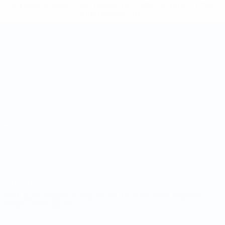
equipas-e-seleccoes-russas-de-todas-as-prov/'>Mais
informações</a>
Campeonato do Mundo de Futsal
Jogos
Equipas
Sorteios
Notícias
Grupos
Sobre
Estatísticas
SITES' DA
REDE UEFA
UEFA.com
Fundação
UEFA
MUDAR IDIOMA
Português
English
Français
Deutsch
Русский
Español
Italiano
Português