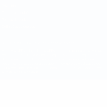
Privacidade
Termos e condições
Política de cookies
Definições de cookies
© 1998-2026 UEFA. Todos os direitos reservados
A palavra UEFA, o logótipo da UEFA e todas as marcas relativas às
competições da UEFA estão protegidas por marcas registadas e/ou
direitos de autor da UEFA. As referidas marcas registadas não
podem ser utilizadas para qualquer fim comercial. A utilização do
UEFA.com implica o seu acordo com os Termos e Condições, e com
a Política de Privacidade.