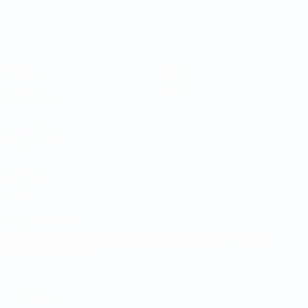
Campeonato do Mundo de Futsal
Jogos
Equipas
Sorteios
Notícias
Grupos
Sobre
Estatísticas
SITES' DA
REDE UEFA
UEFA.com
Fundação
UEFA
MUDAR IDIOMA
Português
English
Français
Deutsch
Русский
Español
Italiano
Português
Privacidade