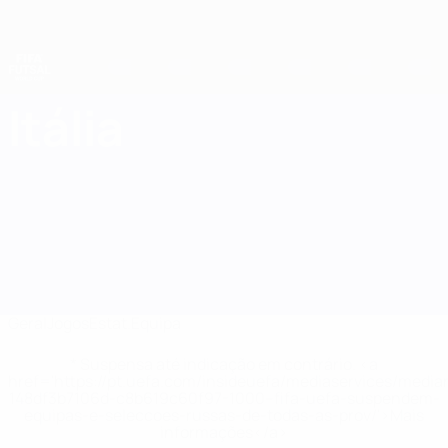
Saltar
para
o
conteúdo
principal
Campeonato do Mundo de Futsal
Itália
Itália Estat. Campeonato do Mundo de Futsal 2028
Geral
Jogos
Estat.
Equipa
* Suspensa até indicação em contrário. <a
href='https://pt.uefa.com/insideuefa/mediaservices/medi
148df3b7106d-c8b619c60f97-1000--fifa-uefa-suspendem-
equipas-e-seleccoes-russas-de-todas-as-prov/'>Mais
informações</a>