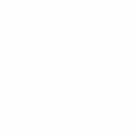
Termos e condições
Política de cookies
Definições de cookies
© 1998-2026 UEFA. Todos os direitos reservados
A palavra UEFA, o logótipo da UEFA e todas as marcas relativas às
competições da UEFA estão protegidas por marcas registadas e/ou
direitos de autor da UEFA. As referidas marcas registadas não
podem ser utilizadas para qualquer fim comercial. A utilização do
UEFA.com implica o seu acordo com os Termos e Condições, e com
a Política de Privacidade.